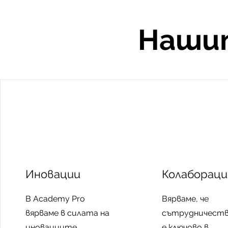
Нашит
Иновации
Колабораци
В Academy Pro
Вярваме, че
вярваме в силата на
сътрудничест
иновациите.
е ключово в