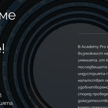
ме
!
В Academy Pro 
възможност на
уменията, от к
последващата 
индустрията пр
напътстват по
удовлетворен
според провед
в
доказателство
ията
което предлаг