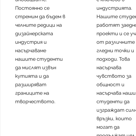
Постоянно се
индустрията.
стремим да бъдем в
Нашите студе
челните редици на
работят заедн
дизайнерската
проекти и се у
индустрия и
от различните
насърчаваме
гледни точки и
нашите студенти
подходи. Това
да мислят извън
насърчава
кутията и да
чувството за
разширяват
общност и
границите на
насърчава наш
творчеството.
студенти да
изграждат сил
връзки, които
могат да
продължат цял