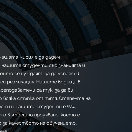
нашата мисия е да дадем
 нашите студенти със знанията и
оито се нуждаят, за да успеят в
си реализация. Нашите водещи в
еподаватели са тук, за да ви
 всяка стъпка от пътя. Степента на
ост на нашите студенти е
99
%,
ено вътрешно проучване, което е
 за качеството на обучението,
аме.