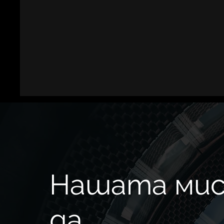
Нашата мис
да