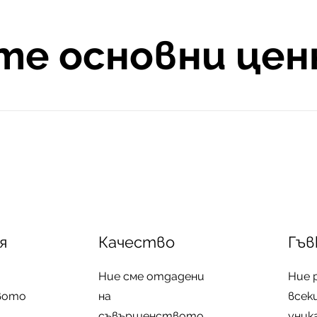
е основни це
я
Качество
Гъв
Ние сме отдадени
Ние 
вото
на
всек
съвършенството
уник