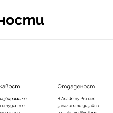
нности
кавост
Отдаденост
разбираме, че
В Academy Pro сме
и студент е
запалени по дизайна
ален и има
и науките. Вярваме,