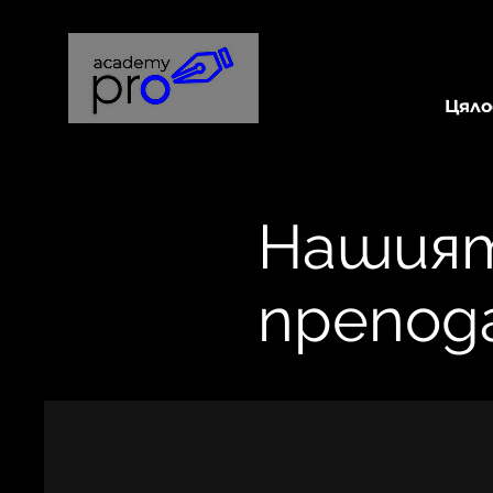
Цяло
Нашият
препод