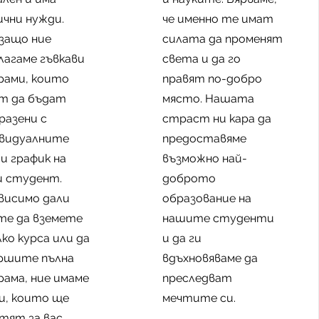
ични нужди.
че именно те имат
защо ние
силата да променят
лагаме гъвкави
света и да го
рами, които
правят по-добро
т да бъдат
място. Нашата
разени с
страст ни кара да
видуалните
предоставяме
 и график на
възможно най-
и студент.
доброто
висимо дали
образование на
те да вземете
нашите студенти
лко курса или да
и да ги
ршите пълна
вдъхновяваме да
рама, ние имаме
преследват
и, които ще
мечтите си.
тят за вас.