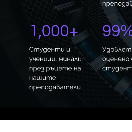
препода
1,000+
99
Студенти и
Удовлет
ученици, минали
оценено
през ръцете на
студен
нашите
преподаватели