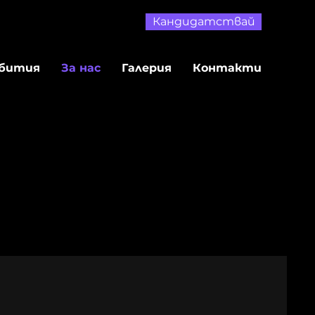
Кандидатствай
бития
За нас
Галерия
Контакти