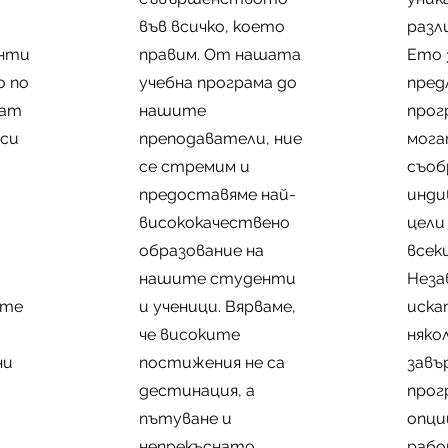
във всичко, което
разл
нти
правим. От нашата
Ето 
о по
учебна програма до
пред
чат
нашите
прог
 си
преподаватели, ние
мога
се стремим и
съоб
предоставяме най-
инди
висококачествено
цели
образование на
всек
нашите студенти
Неза
ите
и ученици. Вярваме,
иска
че високите
няко
ни
постижения не са
завъ
дестинация, а
прог
пътуване и
опци
непрекъснато
рабо