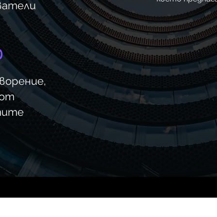
ватели
%
ворение,
 от
тите