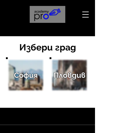
Избери град
София
Пловдив