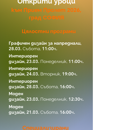
Открити уроци
към Прием Пролет
2026,
град СОФИЯ
Цялостни програми
Графичен дизайн за напреднали,
28.03.
11:00ч.
Събота,
Интериорен
23.03.
11:00ч.
дизайн,
Понеделник,
Интериорен
24.03.
19:00ч.
дизайн,
Вторник,
Интериорен
28.03.
16:00ч.
дизайн,
Събота,
Моден
23.03.
12:30ч.
дизайн,
Понеделник,
Моден
21.03.
16:00ч.
дизайн,
Събота,
Специализирани