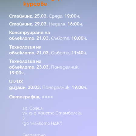
курсове
25.03.
19:00ч.
Стайлинг,
Сряда,
29.03.
16:00ч.
Стайлинг,
Неделя,
Конструиране на
21.03.
10:00ч.
облеклото,
Събота,
Технология на
21.03.
11:40ч.
облеклото,
Събота,
Технология на
23.03.
облеклото,
Понеделник,
19:00ч.
UI/UX
30.03.
19:00ч.
дизайн,
Понеделник,
<<>>
Фотография,
гр. София
ул. д-р Христо Стамболски
3
(до "малкото НДК")
Безплатно