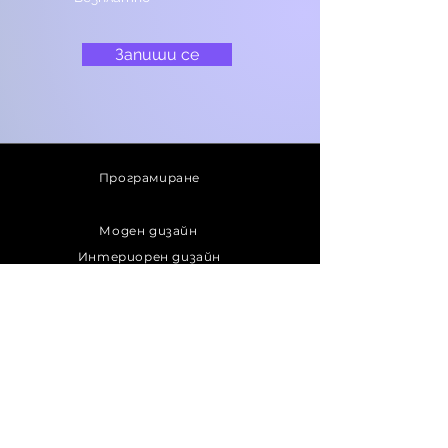
Запиши се
Програмиране
Моден дизайн
Интериорен дизайн
Графичен дизайн
Стайлинг
Образование за деца
Присъедини се
към успеха!