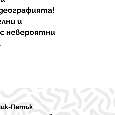
деографията!
елни и
 с невероятни
.
ник-Петък