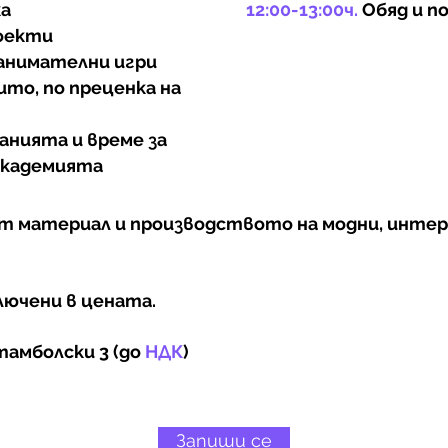
ка
12:00-13:00ч.
Обяд и п
оекти
анимателни игри
ито, по преценка на
анията и време за
академията
т материал и производството на модни, интери
лючени в цената.
Стамболски 3 (до
НДК
)
Запиши се