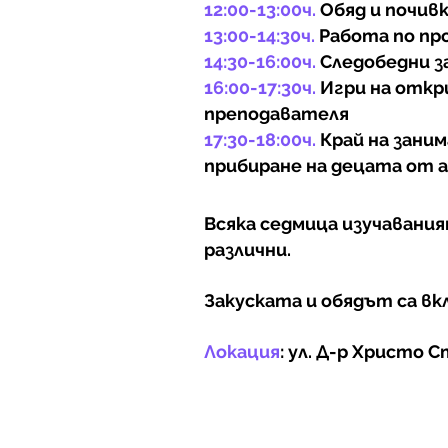
12:00-13:00ч.
Обяд и почив
13:00-14:30ч.
Работа по пр
14:30-16:00ч.
Следобедни з
16:00-17:30ч.
Игри на откр
преподавателя
17:30-18:00ч.
Край на заним
прибиране на децата от 
Всяка седмица изучавания
различни.
Закуската и обядът са вк
Локация
: ул. Д-р Христо 