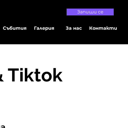
Запиши се
Събития
Галерия
За нас
Контакти
 Tiktok
на