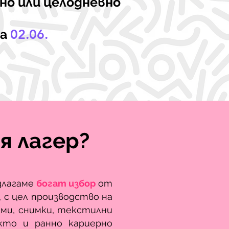
но или целодневно
на
02.06.
я лагер?
длагаме
богат избор
от
, с цел производство на
лми, снимки, текстилни
акто и ранно кариерно