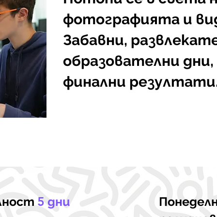
фотографията и ви
Забавни, развлекат
образователни дни,
финални резултати
лност
5
дни
Понедел