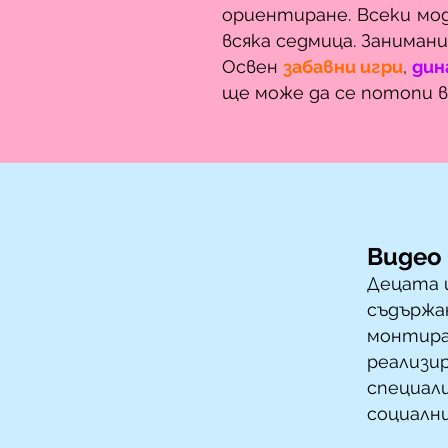
ориентиране. Всеки мод
всяка седмица. Заниман
Освен
забавни игри
,
дин
ще може да се потопи в
Видео
Децата 
съдържан
монтират
реализи
специал
социалн