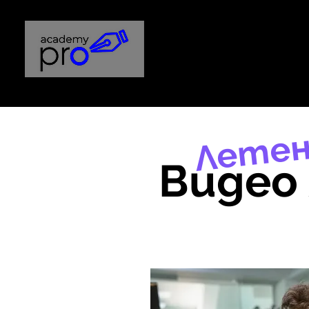
Лете
Видео 