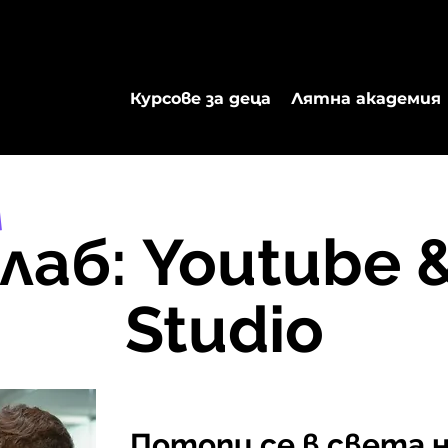
Курсове за деца
Лятна академия
н
лаб: Youtube &
Studio
Потопи се в света 