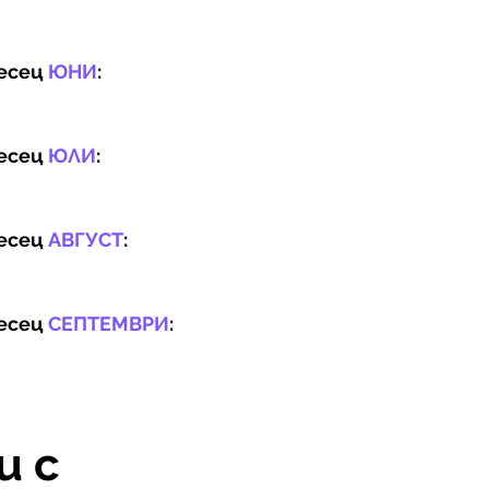
месец
ЮНИ
:
месец
ЮЛИ
:
месец
АВГУСТ
:
месец
СЕПТЕМВРИ
:
и с