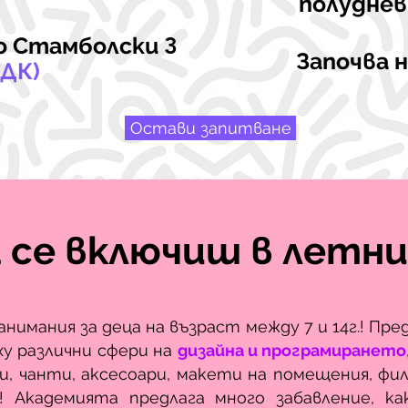
полуднев
то Стамболски
3
Започва 
НДК)
Остави запитване
 се включиш в летни
мания за деца на възраст между 7 и 14г.! Пре
ху различни сфери на
дизайна и програмирането
и, чанти, аксесоари, макети на помещения, фи
и! Академията предлага много забавление, к