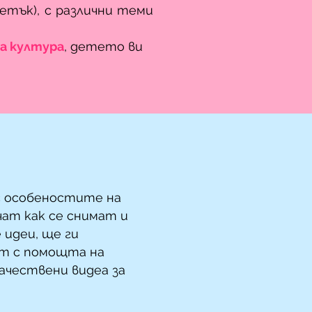
етък), с различни теми
а култура
, детето ви
с особеностите на
чат как се снимат и
 идеи, ще ги
ят с помощта на
ачествени видеа за