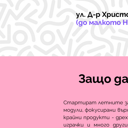
ул. Д-р Хрис
(до малкото 
Защо да
Стартират летните зани
модули, фокусирани вър
крайни продукти - дрех
играчки и много друг