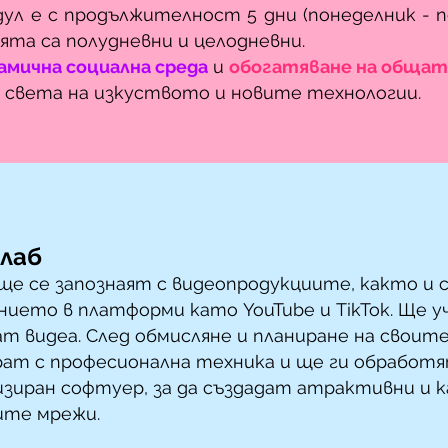
ул е с продължителност 5 дни (понеделник - п
ията са полудневни и целодневни.
амична социална среда
и
обогатяване на общат
 света на изкуството и новите технологии.
 лаб
ще се запознаят с видеопродукциите, както и 
ието в платформи като YouTube и TikTok. Ще у
 видеа. След обмисляне и планиране на своите
рат с професионална техника и ще ги обработ
изиран софтуер, за да създадат атрактивни и к
ите мрежи.