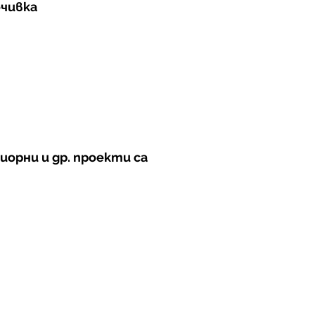
очивка
орни и др. проекти са